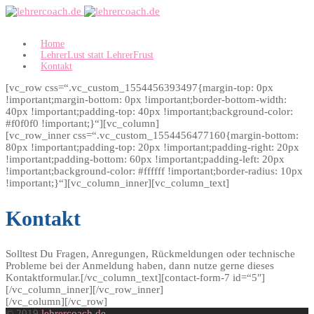
Home
LehrerLust statt LehrerFrust
Kontakt
[vc_row css=“.vc_custom_1554456393497{margin-top: 0px
!important;margin-bottom: 0px !important;border-bottom-width:
40px !important;padding-top: 40px !important;background-color:
#f0f0f0 !important;}“][vc_column]
[vc_row_inner css=“.vc_custom_1554456477160{margin-bottom:
80px !important;padding-top: 20px !important;padding-right: 20px
!important;padding-bottom: 60px !important;padding-left: 20px
!important;background-color: #ffffff !important;border-radius: 10px
!important;}“][vc_column_inner][vc_column_text]
Kontakt
Solltest Du Fragen, Anregungen, Rückmeldungen oder technische
Probleme bei der Anmeldung haben, dann nutze gerne dieses
Kontaktformular.[/vc_column_text][contact-form-7 id=“5″]
[/vc_column_inner][/vc_row_inner]
[/vc_column][/vc_row]
© 2019
lehrercoach.de