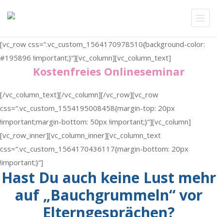
[vc_row css=“.vc_custom_1564170978510{background-color:
#195896 !important;}“][vc_column][vc_column_text]
Kostenfreies Onlineseminar
[/vc_column_text][/vc_column][/vc_row][vc_row
css=“.vc_custom_1554195008458{margin-top: 20px
!important;margin-bottom: 50px !important;}“][vc_column]
[vc_row_inner][vc_column_inner][vc_column_text
css=“.vc_custom_1564170436117{margin-bottom: 20px
!important;}“]
Hast Du auch keine Lust mehr
auf „Bauchgrummeln“ vor
Elterngesprächen?